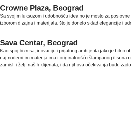
Crowne Plaza, Beograd
Sa svojim luksuzom i udobnošću idealno je mesto za poslovne sa
izborom dizajna i materijala, što je donelo sklad elegancije i 
Sava Centar, Beograd
Kao spoj biznisa, inovacije i prijatnog ambijenta jako je bitno
najmodernijim materijalima i originalnošću štampanog itisona u 
zamisli i želji naših klijenata, i da njihova očekivanja budu zado