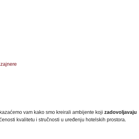
izajnere
pokazaćemo vam kako smo kreirali ambijente koji
zadovoljavaju
nosti kvalitetu i stručnosti u uređenju hotelskih prostora.