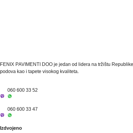
k
l
m
i
t
e
a
š
t
f
i
i
e
o
l
t
l
n
*
e
e
v
v
→ Pošaljite upit
f
a
a
o
š
š
n
e
z
*
-
a
m
h
a
FENIX PAVIMENTI DOO je jedan od lidera na tržištu Republike S
t
i
podova kao i tapete visokog kvaliteta.
e
l
v
(
o
060 600 33 52
p
c
i
060 600 33 47
o
n
o
Izdvojeno
)