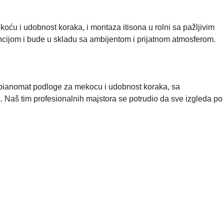
ću i udobnost koraka, i montaza itisona u rolni sa pažljivim
ancijom i bude u skladu sa ambijentom i prijatnom atmosferom.
nje pianomat podloge za mekocu i udobnost koraka, sa
. Naš tim profesionalnih majstora se potrudio da sve izgleda po