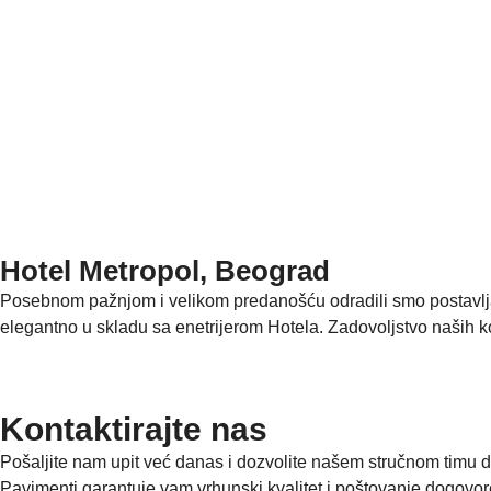
Hotel Metropol, Beograd
Posebnom pažnjom i velikom predanošću odradili smo postavljan
elegantno u skladu sa enetrijerom Hotela. Zadovoljstvo naših ko
Kontaktirajte nas
Pošaljite nam upit već danas i dozvolite našem stručnom timu d
Pavimenti garantuje vam vrhunski kvalitet i poštovanje dogovor