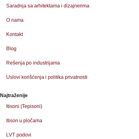
*
Saradnja sa arhitektama i dizajnerima
O nama
Kontakt
Blog
Rešenja po industrijama
Uslovi korišćenja i politika privatnosti
Najtraženije
Itisoni (Tepisoni)
Itison u pločama
LVT podovi