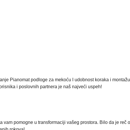
je Pianomat podloge za mekoću I udobnost koraka i montažu paž
risnika i poslovnih partnera je naš najveći uspeh!
a vam pomogne u transformaciji vašeg prostora. Bilo da je reč 
enih rokova!