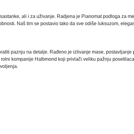
stanke, ali i za uživanje. Radjena je Pianomat podloga za meko
udobnosti. Naš tim se postavio tako da sve odiše luksuzom, eleg
 obratiti paznju na detalje. Rađeno je izlivanje mase, postavlja
rolni kompanije Halbmond koji privlači veliku pažnju posetilaca
voljenja.