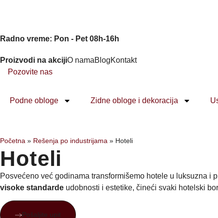
Radno vreme: Pon - Pet 08h-16h
Proizvodi na akciji
O nama
Blog
Kontakt
Pozovite nas
Podne obloge
Zidne obloge i dekoracija
U
Početna
»
Rešenja po industrijama
»
Hoteli
Hoteli
Posvećeno već godinama transformišemo hotele u luksuzna i pri
visoke standarde
udobnosti i estetike, čineći svaki hotelski b
Pošaljite upit