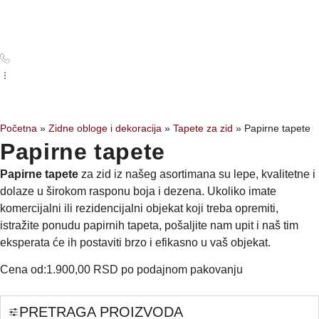
Početna
Zidne obloge i dekoracija
Tapete za zid
»
»
»
Papirne tapete
Papirne tapete
Papirne tapete
za zid iz našeg asortimana su lepe, kvalitetne i
dolaze u širokom rasponu boja i dezena. Ukoliko imate
komercijalni ili rezidencijalni objekat koji treba opremiti,
istražite ponudu papirnih tapeta, pošaljite nam upit i naš tim
eksperata će ih postaviti brzo i efikasno u vaš objekat.
Cena od:
1.900,00 RSD po podajnom pakovanju
PRETRAGA PROIZVODA