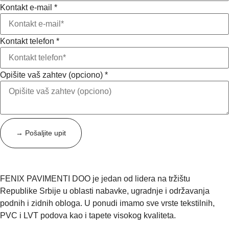
telefon
Kontakt e-mail
*
(opciono)
Kontakt telefon
*
Opišite vaš zahtev (opciono)
*
→ Pošaljite upit
FENIX PAVIMENTI DOO je jedan od lidera na tržištu
Republike Srbije u oblasti nabavke, ugradnje i održavanja
podnih i zidnih obloga. U ponudi imamo sve vrste tekstilnih,
PVC i LVT podova kao i tapete visokog kvaliteta.