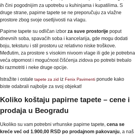
ih čini pogodnijim za upotrebu u kuhinjama i kupatilima. S
druge strane, papirne tapete se ne preporučuju za vlažne
prostore zbog svoje osetljivosti na vlagu.
Papirne tapete su odličan izbor
za suve prostorije
poput
dnevnih soba, spavaćih soba i kancelarija, gde mogu dodati
boju, teksturu i stil prostoru uz relativno niske troškove.
Međutim, za prostore s visokim nivoom vlage ili gde je potrebna
veća otpornost i mogućnost čišćenja zidova po potrebi trebalo
bi razmotriti i neke druge opcije.
Istražite i ostale
iz
ponude kako
tapete za zid
Fenix Pavimenti
biste odabrali najbolje za svoj objekat!
Koliko koštaju papirne tapete – cene i
prodaja u Beogradu
Ukoliko su vam potrebni vrhunske papirne tapete,
cena se
kreće već od 1.900,00 RSD po prodajnom pakovanju
, a naš