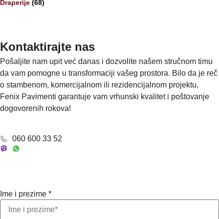
Draperije
(68)
Kontaktirajte nas
Pošaljite nam upit već danas i dozvolite našem stručnom timu
da vam pomogne u transformaciji vašeg prostora. Bilo da je reč
o stambenom, komercijalnom ili rezidencijalnom projektu,
Fenix Pavimenti garantuje vam vrhunski kvalitet i poštovanje
dogovorenih rokova!
060 600 33 52
Ime i prezime
*