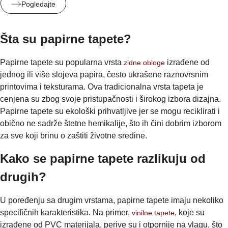
Pogledajte
Šta su papirne tapete?
Papirne tapete su popularna vrsta
izrađene od
zidne obloge
jednog ili više slojeva papira, često ukrašene raznovrsnim
printovima i teksturama. Ova tradicionalna vrsta tapeta je
cenjena su zbog svoje pristupačnosti i širokog izbora dizajna.
Papirne tapete su ekološki prihvatljive jer se mogu reciklirati i
obično ne sadrže štetne hemikalije, što ih čini dobrim izborom
za sve koji brinu o zaštiti životne sredine.
Kako se papirne tapete razlikuju od
drugih?
U poređenju sa drugim vrstama, papirne tapete imaju nekoliko
specifičnih karakteristika. Na primer,
, koje su
vinilne tapete
izrađene od PVC materijala, perive su i otpornije na vlagu, što