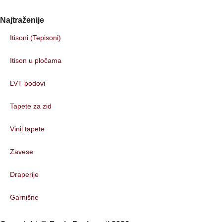
Najtraženije
Itisoni (Tepisoni)
Itison u pločama
LVT podovi
Tapete za zid
Vinil tapete
Zavese
Draperije
Garnišne