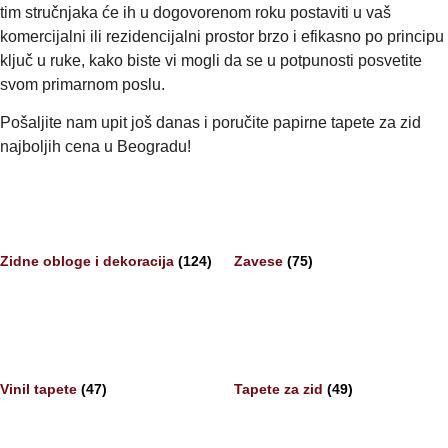
tim stručnjaka će ih u dogovorenom roku postaviti u vaš
komercijalni ili rezidencijalni prostor brzo i efikasno po principu
ključ u ruke, kako biste vi mogli da se u potpunosti posvetite
svom primarnom poslu.
Pošaljite nam upit još danas i poručite papirne tapete za zid
najboljih cena u Beogradu!
Zidne obloge i dekoracija
(124)
Zavese
(75)
Vinil tapete
(47)
Tapete za zid
(49)