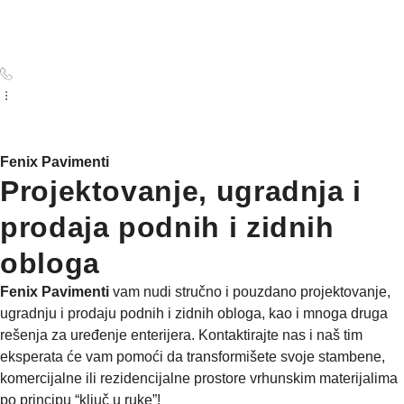
Fenix Pavimenti
Projektovanje, ugradnja i
prodaja podnih i zidnih
obloga
Fenix Pavimenti
vam nudi stručno i pouzdano projektovanje,
ugradnju i prodaju podnih i zidnih obloga, kao i mnoga druga
rešenja za uređenje enterijera. Kontaktirajte nas i naš tim
eksperata će vam pomoći da transformišete svoje stambene,
komercijalne ili rezidencijalne prostore vrhunskim materijalima
po principu “ključ u ruke”!