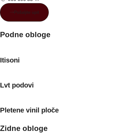
Pošaljite upit
Podne obloge
Itisoni
Lvt podovi
Pletene vinil ploče
Zidne obloge