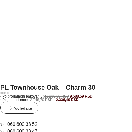
PL Townhouse Oak – Charm 30
CENE
• Po prodajnom pakovanju:
11.280,69
RSD
9.588,59
RSD
• Po jedinici mere:
2.748,70
RSD
2.336,40
RSD
Pogledajte
060 600 33 52
060 600 33 47