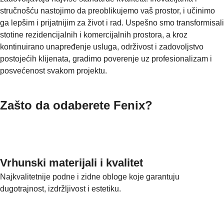
stručnošću nastojimo da preoblikujemo vaš prostor, i učinimo
ga lepšim i prijatnijim za život i rad. Uspešno smo transformisali
stotine rezidencijalnih i komercijalnih prostora, a kroz
kontinuirano unapređenje usluga, održivost i zadovoljstvo
postojećih klijenata, gradimo poverenje uz profesionalizam i
posvećenost svakom projektu.
Zašto da odaberete Fenix?
Vrhunski materijali i kvalitet
Najkvalitetnije podne i zidne obloge koje garantuju
dugotrajnost, izdržljivost i estetiku.