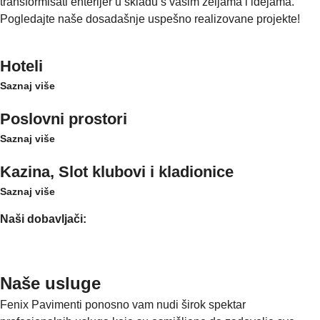
transformisati enterijer u skladu s vašim željama i idejama.
Pogledajte naše dosadašnje uspešno realizovane projekte!
Hoteli
Saznaj više
Poslovni prostori
Saznaj više
Kazina, Slot klubovi i kladionice
Saznaj više
Naši dobavljači:
Naše usluge
Fenix Pavimenti ponosno vam nudi širok spektar