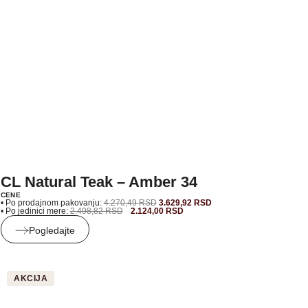
CL Natural Teak – Amber 34
CENE
• Po prodajnom pakovanju:
4.270,49
RSD
3.629,92
RSD
• Po jedinici mere:
2.498,82
RSD
2.124,00
RSD
Pogledajte
AKCIJA