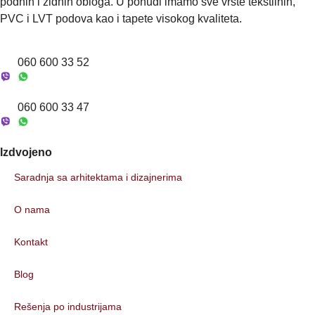
v
podnih i zidnih obloga. U ponudi imamo sve vrste tekstilnih,
(
PVC i LVT podova kao i tapete visokog kvaliteta.
o
p
c
060 600 33 52
i
o
n
060 600 33 47
o
)
*
Izdvojeno
Saradnja sa arhitektama i dizajnerima
O nama
Kontakt
Blog
Rešenja po industrijama