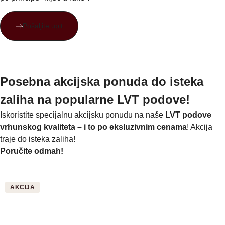
Pošaljite upit
Posebna akcijska ponuda do isteka
zaliha na popularne LVT podove!
Iskoristite specijalnu akcijsku ponudu na naše
LVT
podove
vrhunskog kvaliteta
– i to po
eksluzivnim cenama
! Akcija
traje do isteka zaliha!
Poručite odmah!
AKCIJA