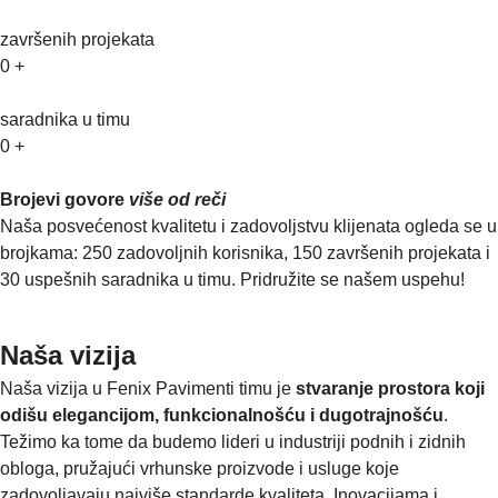
završenih projekata
0
+
saradnika u timu
0
+
Brojevi govore
više od reči
Naša posvećenost kvalitetu i zadovoljstvu klijenata ogleda se u
brojkama: 250 zadovoljnih korisnika, 150 završenih projekata i
30 uspešnih saradnika u timu. Pridružite se našem uspehu!
Naša vizija
Naša vizija u Fenix Pavimenti timu je
stvaranje prostora koji
odišu elegancijom, funkcionalnošću i dugotrajnošću
.
Težimo ka tome da budemo lideri u industriji podnih i zidnih
obloga, pružajući vrhunske proizvode i usluge koje
zadovoljavaju najviše standarde kvaliteta. Inovacijama i