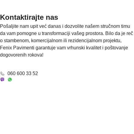
Kontaktirajte nas
Pošaljite nam upit već danas i dozvolite našem stručnom timu
da vam pomogne u transformaciji vašeg prostora. Bilo da je reč
o stambenom, komercijalnom ili rezidencijalnom projektu,
Fenix Pavimenti garantuje vam vrhunski kvalitet i poštovanje
dogovorenih rokova!
060 600 33 52
Š
I
i
m
f
e
r