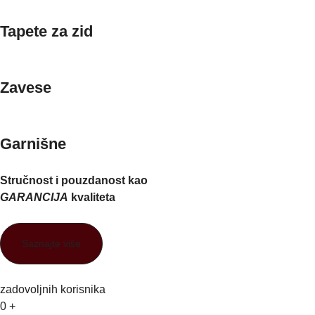
Tapete za zid
Zavese
Garnišne
Stručnost i pouzdanost kao
GARANCIJA
kvaliteta
Saznajte više
zadovoljnih korisnika
0
+