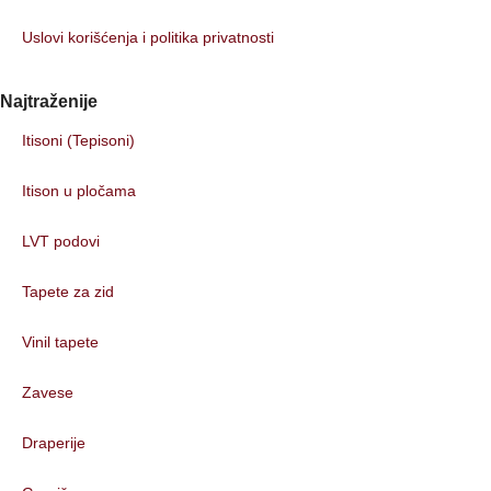
Uslovi korišćenja i politika privatnosti
Najtraženije
Itisoni (Tepisoni)
Itison u pločama
LVT podovi
Tapete za zid
Vinil tapete
Zavese
Draperije