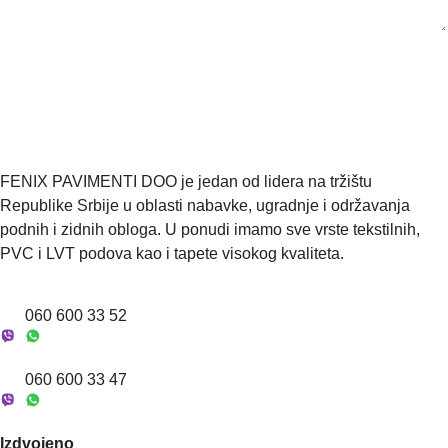
š
t
i
e
i
e
l
t
l
*
e
e
v
→ Pošaljite upit
f
a
o
š
n
z
*
a
h
FENIX PAVIMENTI DOO je jedan od lidera na tržištu
t
Republike Srbije u oblasti nabavke, ugradnje i održavanja
e
v
podnih i zidnih obloga. U ponudi imamo sve vrste tekstilnih,
(
PVC i LVT podova kao i tapete visokog kvaliteta.
o
p
c
060 600 33 52
i
o
n
060 600 33 47
o
)
*
Izdvojeno