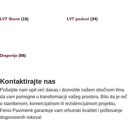
LVT Stone
(18)
LVT podovi
(34)
Draperije
(68)
Kontaktirajte nas
Pošaljite nam upit već danas i dozvolite našem stručnom timu
da vam pomogne u transformaciji vašeg prostora. Bilo da je reč
o stambenom, komercijalnom ili rezidencijalnom projektu,
Fenix Pavimenti garantuje vam vrhunski kvalitet i poštovanje
dogovorenih rokova!