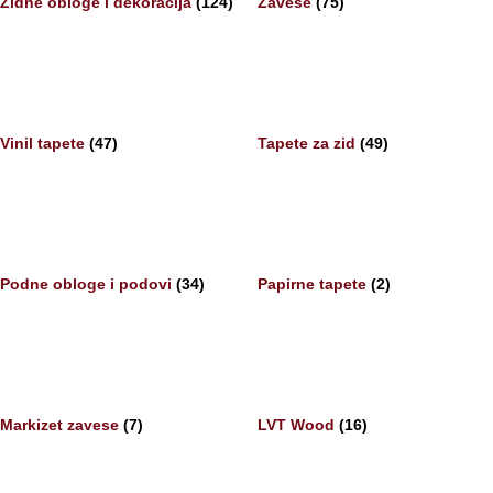
Zidne obloge i dekoracija
(124)
Zavese
(75)
Vinil tapete
(47)
Tapete za zid
(49)
Podne obloge i podovi
(34)
Papirne tapete
(2)
Markizet zavese
(7)
LVT Wood
(16)