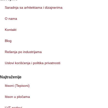
Saradnja sa arhitektama i dizajnerima
O nama
Kontakt
Blog
Rešenja po industrijama
Uslovi korišćenja i politika privatnosti
Najtraženije
Itisoni (Tepisoni)
Itison u pločama
LVT podovi