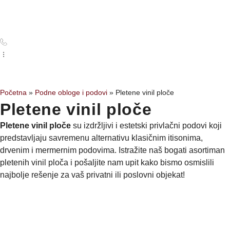
Početna
Podne obloge i podovi
»
»
Pletene vinil ploče
Pletene vinil ploče
Pletene vinil ploče
su izdržljivi i estetski privlačni podovi koji
predstavljaju savremenu alternativu klasičnim itisonima,
drvenim i mermernim podovima. Istražite naš bogati asortiman
pletenih vinil ploča i pošaljite nam upit kako bismo osmislili
najbolje rešenje za vaš privatni ili poslovni objekat!