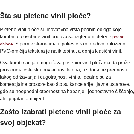
Šta su pletene vinil ploče?
Pletene vinil ploče su inovativna vrsta podnih obloga koje
kombinuju osobine vinil podova sa izgledom pletene
podne
. S gornje strane imaju poliestersko predivo obloženo
obloge
PVC-om čija tekstura je nalik tepihu, a donja klasični vinil.
Ova kombinacija omogućava pletenim vinil pločama da pruže
prostorima estetsku privlačnost tepiha, uz dodatne prednosti
lakog održavanja i dugotrajnosti vinila. Idealne su za
komercijalne prostore kao što su kancelarije i javne ustanove,
gde su neophodni otpornost na habanje i jednostavno čišćenje,
ali i prijatan ambijent.
Zašto izabrati pletene vinil ploče za
svoj objekat?