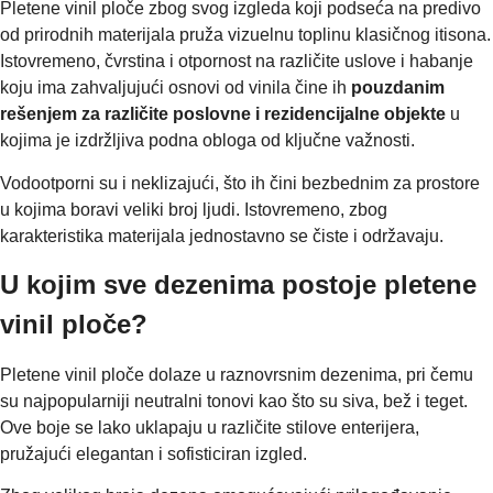
Pletene vinil ploče zbog svog izgleda koji podseća na predivo
od prirodnih materijala pruža vizuelnu toplinu klasičnog itisona.
Istovremeno, čvrstina i otpornost na različite uslove i habanje
koju ima zahvaljujući osnovi od vinila čine ih
pouzdanim
rešenjem za različite poslovne i rezidencijalne objekte
u
kojima je izdržljiva podna obloga od ključne važnosti.
Vodootporni su i neklizajući, što ih čini bezbednim za prostore
u kojima boravi veliki broj ljudi. Istovremeno, zbog
karakteristika materijala jednostavno se čiste i održavaju.
U kojim sve dezenima postoje pletene
vinil ploče?
Pletene vinil ploče dolaze u raznovrsnim dezenima, pri čemu
su najpopularniji neutralni tonovi kao što su siva, bež i teget.
Ove boje se lako uklapaju u različite stilove enterijera,
pružajući elegantan i sofisticiran izgled.