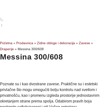
Početna
Prodavnica
Zidne obloge i dekoracija
Zavese
»
»
»
»
Draperije
»
Messina 300/608
Messina 300/608
Poznate su i kao dvostrane zavese. Praktične su i estetski
privlačne što mogu omogućiti bolju kontrolu nad svetlom i
privatnošću, kao i promenu izgleda prostorije jednostavnim
okretanjem strane prema spolja. Odabirom pravih boja
postignite sofisticiranost i stil Vašeg enterijera.