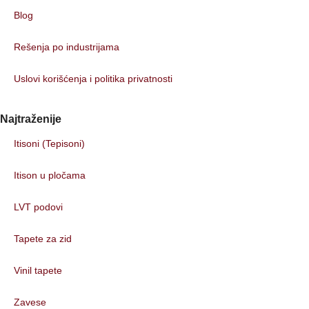
Blog
Rešenja po industrijama
Uslovi korišćenja i politika privatnosti
Najtraženije
Itisoni (Tepisoni)
Itison u pločama
LVT podovi
Tapete za zid
Vinil tapete
Zavese