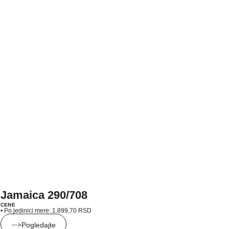
Jamaica 290/708
CENE
• Po jedinici mere:
1.899,70
RSD
Pogledajte