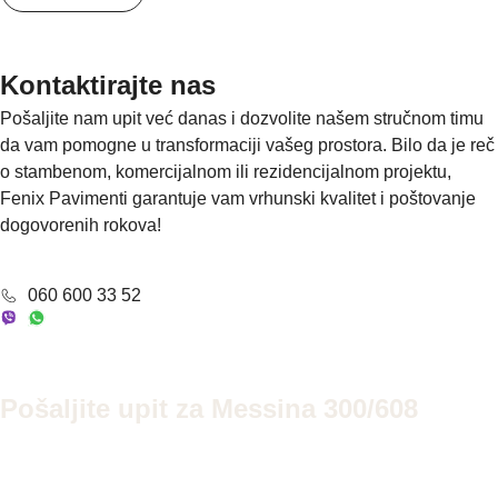
Kontaktirajte nas
Pošaljite nam upit već danas i dozvolite našem stručnom timu
da vam pomogne u transformaciji vašeg prostora. Bilo da je reč
o stambenom, komercijalnom ili rezidencijalnom projektu,
Fenix Pavimenti garantuje vam vrhunski kvalitet i poštovanje
dogovorenih rokova!
060 600 33 52
Pošaljite upit za Messina 300/608