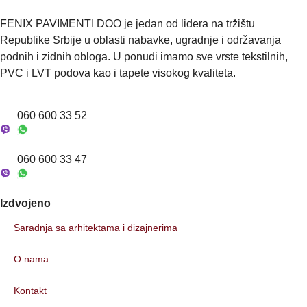
a
h
FENIX PAVIMENTI DOO je jedan od lidera na tržištu
t
Republike Srbije u oblasti nabavke, ugradnje i održavanja
e
v
podnih i zidnih obloga. U ponudi imamo sve vrste tekstilnih,
(
PVC i LVT podova kao i tapete visokog kvaliteta.
o
p
c
060 600 33 52
i
o
n
060 600 33 47
o
)
*
Izdvojeno
Saradnja sa arhitektama i dizajnerima
O nama
Kontakt