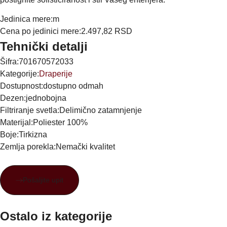
Jedinica mere:
m
Cena po jedinici mere:
2.497,82
RSD
Tehnički detalji
Šifra:
701670572033
Kategorije:
Draperije
Dostupnost:
dostupno odmah
Dezen:
jednobojna
Filtriranje svetla:
Delimično zatamnjenje
Materijal:
Poliester 100%
Boje:
Tirkizna
Zemlja porekla:
Nemački kvalitet
Pošaljite upit
Ostalo iz kategorije