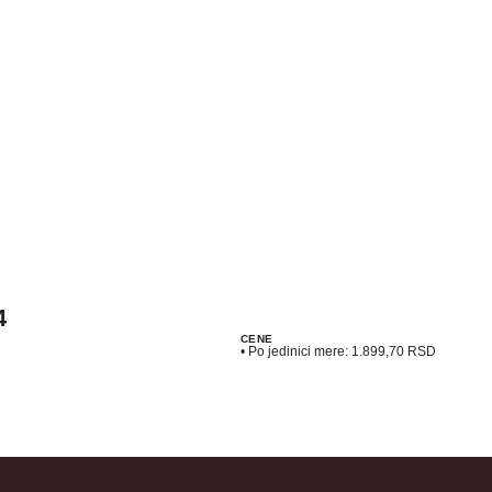
4
CENE
• Po jedinici mere:
1.899,70
RSD