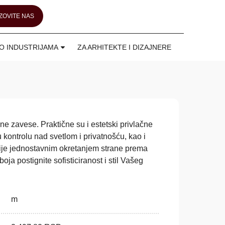
ZOVITE NAS
O INDUSTRIJAMA
ZA ARHITEKTE I DIZAJNERE
ne zavese. Praktične su i estetski privlačne
 kontrolu nad svetlom i privatnošću, kao i
ije jednostavnim okretanjem strane prema
oja postignite sofisticiranost i stil Vašeg
m