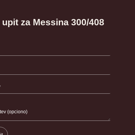
e upit za Messina 300/408
it