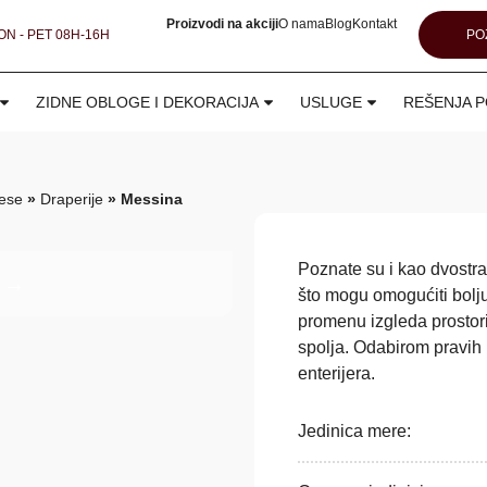
Proizvodi na akciji
O nama
Blog
Kontakt
N - PET 08H-16H
PO
ZIDNE OBLOGE I DEKORACIJA
USLUGE
REŠENJA P
ese
»
Draperije
»
Messina
Poznate su i kao dvostra
što mogu omogućiti bolju
promenu izgleda prostor
spolja. Odabirom pravih b
enterijera.
Jedinica mere: