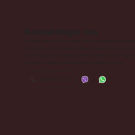
Kontaktirajte nas
Pošaljite nam upit već danas i dozvolite našem stručn
pomogne u transformaciji vašeg prostora. Bilo da je re
komercijalnom ili rezidencijalnom projektu, Fenix Pavim
vrhunski kvalitet i poštovanje dogovorenih rokova!
060 600 33 52