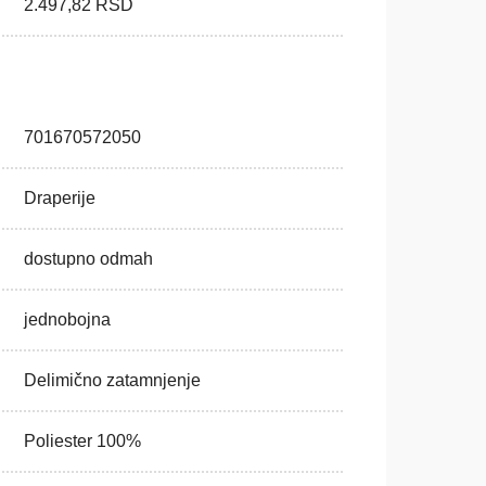
2.497,82
RSD
701670572050
Draperije
dostupno odmah
jednobojna
Delimično zatamnjenje
Poliester 100%