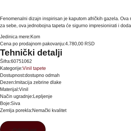
Fenomenalni dizajn inspirisan je kaputom afričkih gazela. Ova n
za sebe, ova jednobojna tapeta će sigurno impresionirati i doda
Jedinica mere:
Kom
Cena po prodajnom pakovanju:
4.780,00
RSD
Tehnički detalji
Šifra:
60751062
Kategorije:
Vinil tapete
Dostupnost:
dostupno odmah
Dezen:
Imitacija zebrine dlake
Materijal:
Vinil
Način ugradnje:
Lepljenje
Boje:
Siva
Zemlja porekla:
Nemački kvalitet
Pošaljite upit