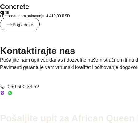
Concrete
CENE
• Po prodajnom pakovanju:
4.410,00
RSD
Pogledajte
Kontaktirajte nas
Pošaljite nam upit već danas i dozvolite našem stručnom timu d
Pavimenti garantuje vam vrhunski kvalitet i poštovanje dogovor
060 600 33 52
Pošaljite upit za African Queen I