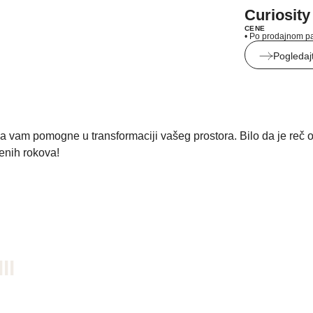
Curiosity
CENE
• Po prodajnom p
Pogledaj
a vam pomogne u transformaciji vašeg prostora. Bilo da je reč 
enih rokova!
II