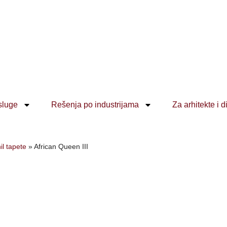
sluge
Rešenja po industrijama
Za arhitekte i d
il tapete
»
African Queen III