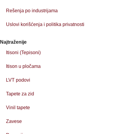
Rešenja po industrijama
Uslovi korišćenja i politika privatnosti
Najtraženije
Itisoni (Tepisoni)
Itison u pločama
LVT podovi
Tapete za zid
Vinil tapete
Zavese