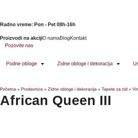
Radno vreme: Pon - Pet 08h-16h
Proizvodi na akciji
O nama
Blog
Kontakt
Pozovite nas
Podne obloge
Zidne obloge i dekoracija
U
Početna
»
Prodavnica
»
Zidne obloge i dekoracija
»
Tapete za zid
»
Vin
African Queen III