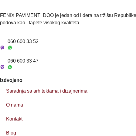
z
*
t
a
h
FENIX PAVIMENTI DOO je jedan od lidera na tržištu Republike S
t
podova kao i tapete visokog kvaliteta.
e
v
(
o
060 600 33 52
p
c
i
060 600 33 47
o
n
o
Izdvojeno
)
*
Saradnja sa arhitektama i dizajnerima
O nama
Kontakt
Blog