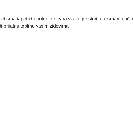
etkana tapeta trenutno pretvara svaku prostoriju u zapanjujući 
ti prijatnu toplinu vašim zidovima.