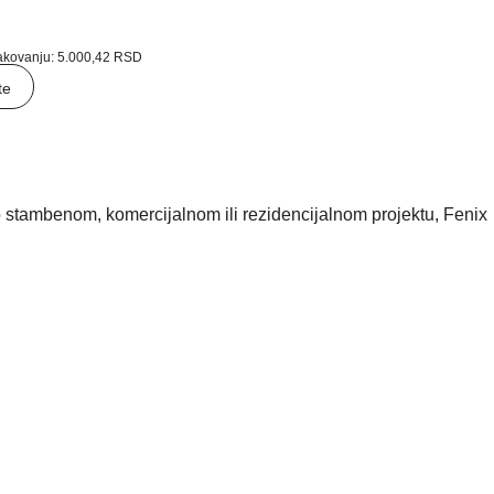
akovanju:
5.000,42
RSD
te
o stambenom, komercijalnom ili rezidencijalnom projektu, Fenix