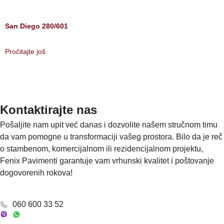
San Diego 280/601
Pročitajte još
Kontaktirajte nas
Pošaljite nam upit već danas i dozvolite našem stručnom timu
da vam pomogne u transformaciji vašeg prostora. Bilo da je reč
o stambenom, komercijalnom ili rezidencijalnom projektu,
Fenix Pavimenti garantuje vam vrhunski kvalitet i poštovanje
dogovorenih rokova!
060 600 33 52