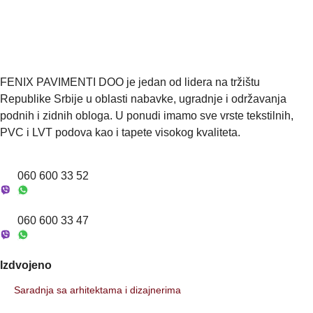
v
→ Pošaljite upit
f
Š
a
o
i
š
n
f
z
*
r
a
a
h
FENIX PAVIMENTI DOO je jedan od lidera na tržištu
t
Republike Srbije u oblasti nabavke, ugradnje i održavanja
e
v
podnih i zidnih obloga. U ponudi imamo sve vrste tekstilnih,
(
PVC i LVT podova kao i tapete visokog kvaliteta.
o
p
c
060 600 33 52
i
o
n
060 600 33 47
o
)
*
Izdvojeno
Saradnja sa arhitektama i dizajnerima