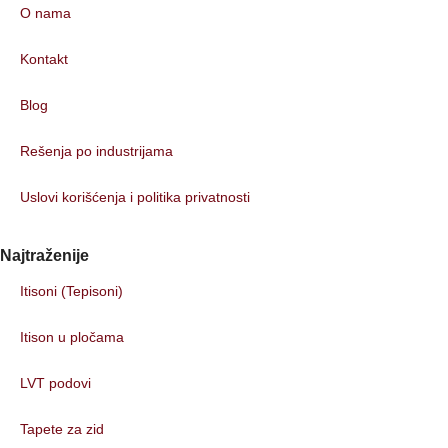
O nama
Kontakt
Blog
Rešenja po industrijama
Uslovi korišćenja i politika privatnosti
Najtraženije
Itisoni (Tepisoni)
Itison u pločama
LVT podovi
Tapete za zid